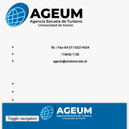
Tel. / Fax +54 011 5627-4554
116402-1105
ageum@unimoron.edu.ar
Toggle navigation