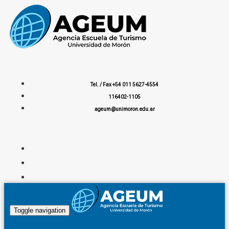
Tel. / Fax +54 011 5627-4554
116402-1105
ageum@unimoron.edu.ar
Toggle navigation