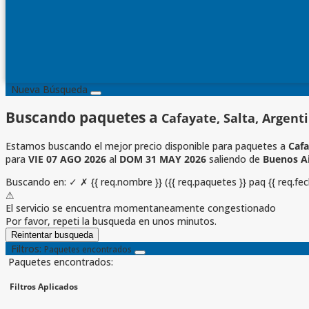
Nueva Búsqueda
Buscando paquetes a
Cafayate, Salta, Argent
Estamos buscando el mejor precio disponible para paquetes a
Cafa
para
VIE 07 AGO 2026
al
DOM 31 MAY 2026
saliendo de
Buenos Ai
Buscando en:
✓
✗
{{ req.nombre }}
({{ req.paquetes }} paq {{ req.fe
⚠
El servicio se encuentra momentaneamente congestionado
Por favor, repeti la busqueda en unos minutos.
Reintentar busqueda
Filtros:
Paquetes encontrados
Paquetes encontrados:
Filtros Aplicados