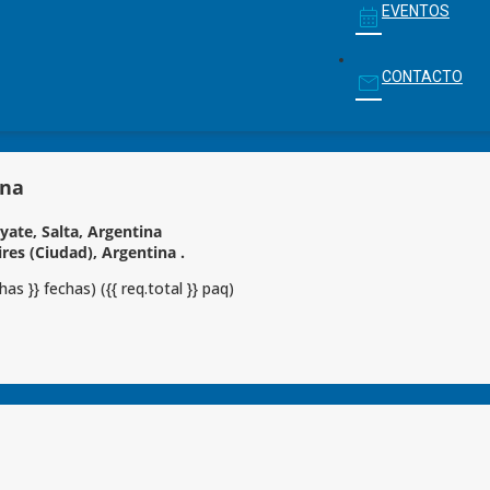
EVENTOS
CONTACTO
ina
yate, Salta, Argentina
res (Ciudad), Argentina .
chas }} fechas)
({{ req.total }} paq)