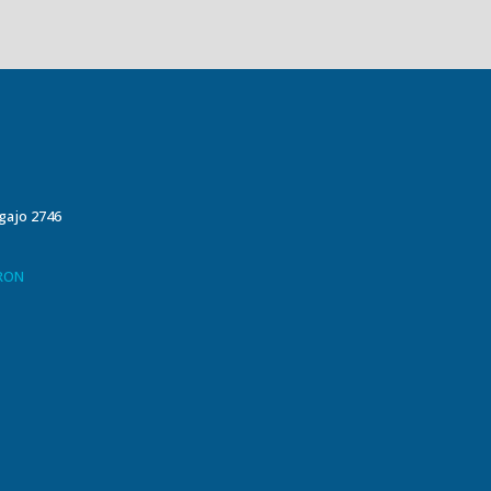
egajo 2746
ORON